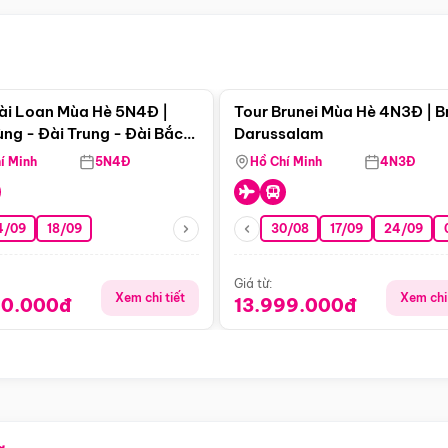
Điểm nổi bật
Điểm nổi
ài Loan Mùa Hè 5N4Đ |
Tour Brunei Mùa Hè 4N3Đ | B
ng - Đài Trung - Đài Bắc
Darussalam
j)
í Minh
5N4Đ
Hồ Chí Minh
4N3Đ
4/09
18/09
30/08
17/09
24/09
Giá từ:
Xem chi tiết
Xem chi 
90.000đ
13.999.000đ