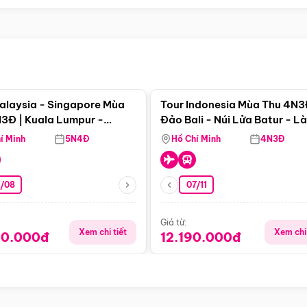
Điểm nổi bật
Điểm nổi
alaysia - Singapore Mùa
Tour Indonesia Mùa Thu 4N3
3Đ | Kuala Lumpur -
Đảo Bali - Núi Lửa Batur - L
a - Johor Baru -
Penglipuran
í Minh
5N4Đ
Hồ Chí Minh
4N3Đ
pore
3/08
07/11
Giá từ:
Xem chi tiết
Xem chi 
90.000đ
12.190.000đ