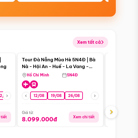
Xem tất cả
 bật
Điểm nổi bật
|
Tour Đà Nẵng Mùa Hè 5N4Đ | Bà
Tour Đà Nẵn
ong
Nà - Hội An - Huế - La Vang -
Nà - Hội An
Động Thiên Đường
Nha
Hồ Chí Minh
5N4Đ
Hồ Chí Minh
2/08
26/08
05/09
12/08
19/08
09/09
26/08
12/09
13/08
›
Giá từ:
Giá từ:
tiết
Xem chi tiết
8.099.000đ
6.899.00