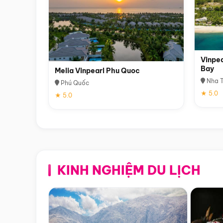
Vinpea
Bay
Melia Vinpearl Phu Quoc
Nha T
Phú Quốc
★ 5.0
★ 5.0
KINH NGHIỆM DU LỊCH