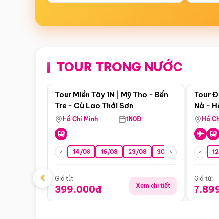
TOUR TRONG NƯỚC
Điểm nổi bật
Tour Miền Tây 1N | Mỹ Tho - Bến
Tour Đ
Tre - Cù Lao Thới Sơn
Nà - H
Nha
Hồ Chí Minh
1N0Đ
Hồ Ch
14/08
16/08
23/08
30/08
06/09
12
1
‹
Giá từ:
Giá từ:
Xem chi tiết
399.000đ
7.89