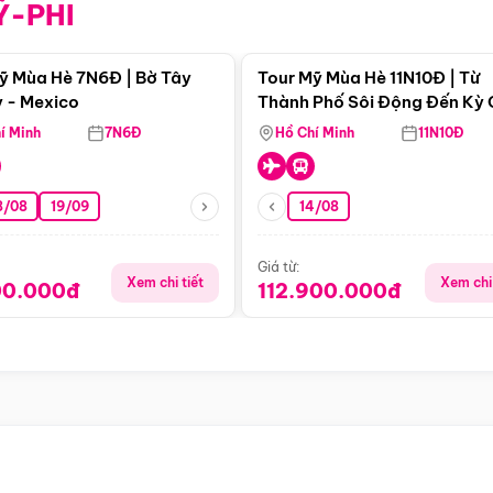
Ỹ-PHI
Điểm nổi bật
Điểm nổi
ỹ Mùa Hè 7N6Đ | Bờ Tây
Tour Mỹ Mùa Hè 11N10Đ | Từ
 - Mexico
Thành Phố Sôi Động Đến Kỳ
Thiên Nhiên Mỹ
í Minh
7N6Đ
Hồ Chí Minh
11N10Đ
8/08
19/09
14/08
Giá từ:
Xem chi tiết
Xem chi 
00.000đ
112.900.000đ