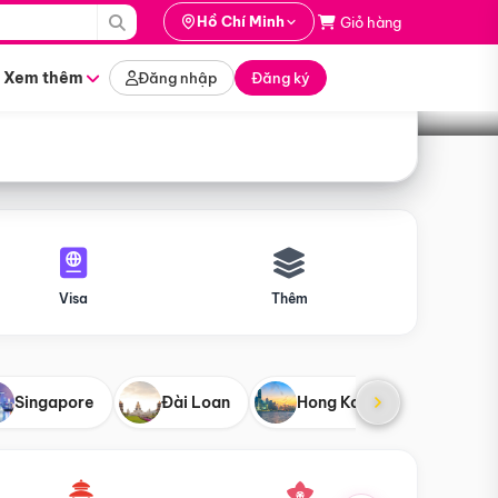
i hành
Hồ Chí Minh
Giỏ hàng
Tìm tour
tháng nào
Xem thêm
Đăng nhập
Đăng ký
Visa
Thêm
Singapore
Đài Loan
Hong Kong
Mỹ