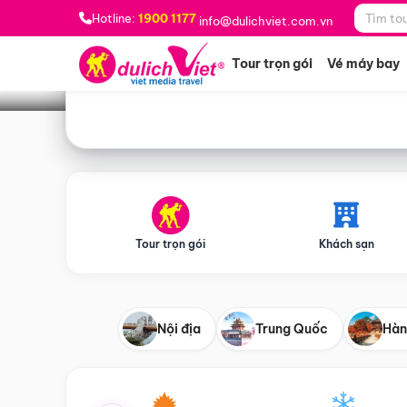
Bạn muốn đi đâu?
*
Hotline:
1900 1177
info@dulichviet.com.vn
Tour trọn gói
Vé máy bay
Tour trọn gói
Khách sạn
Nội địa
Trung Quốc
Hàn