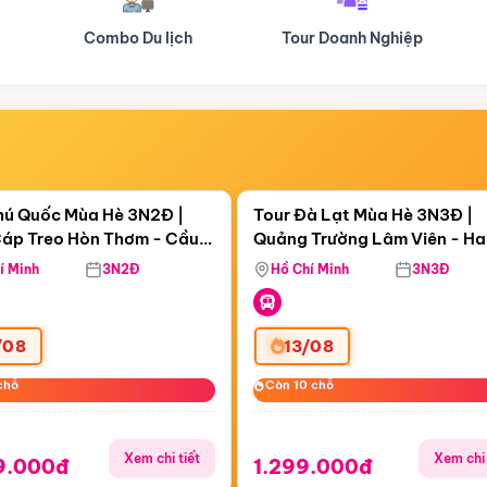
Tour Doanh Nghiệp
Du lịch Hành Hương
Điểm nổi bật
Điểm nổi
ngày 06:40:47
Còn
06 ngày 06:40:47
hú Quốc Mùa Hè 3N2Đ |
Tour Đà Lạt Mùa Hè 3N3Đ |
áp Treo Hòn Thơm - Cầu
Quảng Trường Lâm Viên - H
áp Treo Hòn Thơm
Công Viên Nước Aquatopia
Hill - Puppy Farm
í Minh
3N2Đ
Hồ Chí Minh
3N3Đ
/08
13/08
chỗ
chỗ
Còn 10 chỗ
Còn 10 chỗ
Xem chi tiết
Xem chi 
9.000đ
1.299.000đ