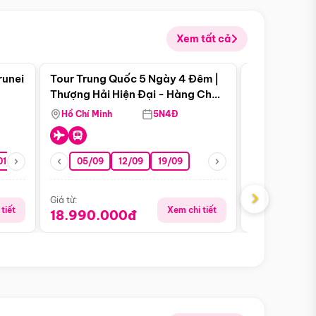
Xem tất cả
 bật
Điểm nổi bật
runei
Tour Trung Quốc 5 Ngày 4 Đêm |
Tour Trung 
Tour Hè
Thượng Hải Hiện Đại - Hàng Châu
Ân Thi - Trư
Nên Thơ - Ô Trấn Cổ Kính
Hồ Chí Minh
5N4Đ
Hồ Chí Minh
01/10
15/10
29/10
05/09
12/09
19/09
07/08
›
Giá từ:
Giá từ:
tiết
Xem chi tiết
18.990.000đ
16.990.0