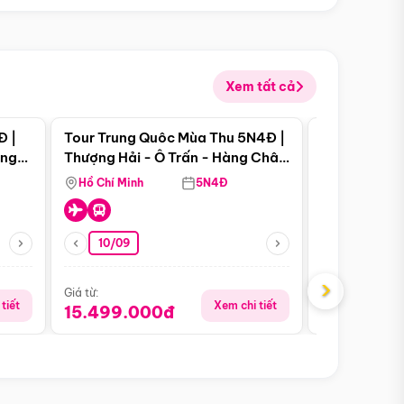
Xem tất cả
 bật
Điểm nổi bật
Đ |
Tour Trung Quôc Mùa Thu 5N4Đ |
Tour Trung
àng
Thượng Hải - Ô Trấn - Hàng Châu
| Thành Đô 
(Tour Không Shopping)
Viên Gấu Tr
Hồ Chí Minh
5N4Đ
Hồ Chí Minh
10/09
23/08
›
Giá từ:
Giá từ:
tiết
Xem chi tiết
15.499.000đ
18.990.0