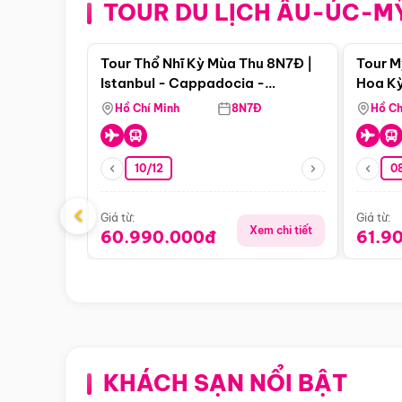
TOUR DU LỊCH ÂU-ÚC-M
Điểm nổi bật
Tour Thổ Nhĩ Kỳ Mùa Thu 8N7Đ |
Tour M
Istanbul - Cappadocia -
Hoa Kỳ
Pamukkale
Hồ Chí Minh
8N7Đ
Hồ Ch
10/12
0
‹
Giá từ:
Giá từ:
Xem chi tiết
60.990.000đ
61.9
KHÁCH SẠN NỔI BẬT