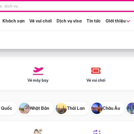
Điểm khởi hành
Tháng khở
Hồ Chí Minh
Bất kỳ 
Khách sạn
Vé vui chơi
Dịch vụ visa
Tin tức
Giới thiệu
Vé máy bay
Vé vui chơi
 Quốc
Nhật Bản
Thái Lan
Châu Âu