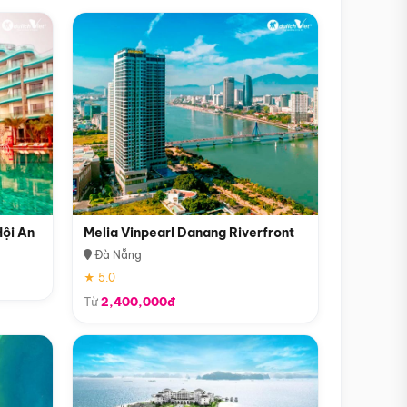
Hội An
Melia Vinpearl Danang Riverfront
Đà Nẵng
★ 5.0
Từ
2,400,000đ