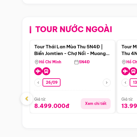
TOUR NƯỚC NGOÀI
Điểm nổi bật
Tour Thái Lan Mùa Thu 5N4Đ |
Tour M
Biển Jomtien - Chợ Nổi - Muang
Thu 4N
Boran - Suanthai
Malacc
Hồ Chí Minh
5N4Đ
Hồ Ch
Singa
26/09
1
‹
Giá từ:
Giá từ:
Xem chi tiết
8.499.000đ
13.9