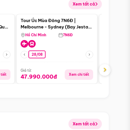
Xem tất cả
 bật
Điểm nổi bật
Tour Úc Mùa Đông 7N6Đ |
Tour Nam Ph
 Quan
Melbourne - Sydney (Bay Jestar
Cape Town -
Airways)
Bàn - Johan
Hồ Chí Minh
7N6Đ
Hồ Chí Minh
Safari - Lo
28/08
28/08
›
Giá từ:
Giá từ:
tiết
Xem chi tiết
47.990.000đ
88.900.0
Xem tất cả