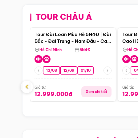
TOUR CHÂU Á
Điểm nổi bật
Tour Đài Loan Mùa Hè 5N4Đ | Đài
Tour Đ
Bắc - Đài Trung - Nam Đầu - Cao
Cao Hù
Hùng ( Bay Vn)
(Bay V
Hồ Chí Minh
5N4Đ
Hồ Ch
13/08
12/09
01/10
0
‹
Giá từ:
Giá từ:
Xem chi tiết
12.999.000đ
12.9