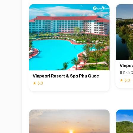
Vinpe
Phú 
Vinpearl Resort & Spa Phu Quoc
★ 5.0
★ 5.0