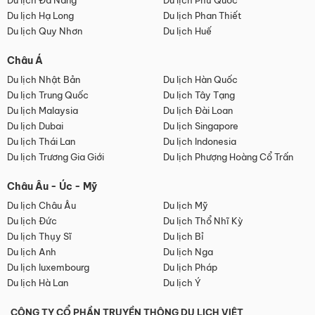
Du lịch Đà Nẵng
Du lịch Phú Quốc
Du lịch Hạ Long
Du lịch Phan Thiết
Du lịch Quy Nhơn
Du lịch Huế
Châu Á
Du lịch Nhật Bản
Du lịch Hàn Quốc
Du lịch Trung Quốc
Du lịch Tây Tạng
Du lịch Malaysia
Du lịch Đài Loan
Du lịch Dubai
Du lịch Singapore
Du lịch Thái Lan
Du lịch Indonesia
Du lịch Trương Gia Giới
Du lịch Phượng Hoàng Cổ Trấn
Châu Âu - Úc - Mỹ
Du lịch Châu Âu
Du lịch Mỹ
Du lịch Đức
Du lịch Thổ Nhĩ Kỳ
Du lịch Thụy Sĩ
Du lịch Bỉ
Du lịch Anh
Du lịch Nga
Du lịch luxembourg
Du lịch Pháp
Du lịch Hà Lan
Du lịch Ý
CÔNG TY CỔ PHẦN TRUYỀN THÔNG DU LỊCH VIỆT