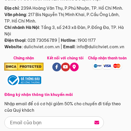
Địa chỉ
: 239A Hoàng Văn Thụ, P.Phú Nhuận, TP. Hồ Chí Minh.
Văn phòng
:
217 Bis Nguyễn Thị Minh Khai, P.Cầu Ông Lãnh,
TP. Hồ Chí Minh.
Chi nhánh Hà Nội
:
Tầng 3, số 243 xã Đàn, P.Đống Đa, TP. Hà
Nội
Điện thoại
:
028 73056789
|
Hotline
:
1900 1177
Website
:
dulichviet.com.vn
|
Email
:
info@dulichviet.com.vn
Chứng nhận
Kết nối với chúng tôi
Chấp nhận thanh toán
Đăng ký nhận thông tin khuyến mãi
Nhập email để có cơ hội giảm 50% cho chuyến đi tiếp theo
của Quý khách