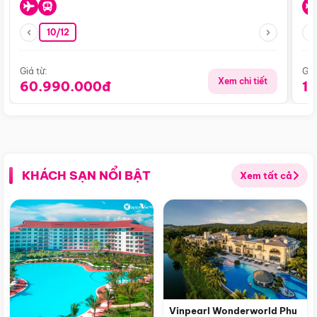
10/12
Giá từ:
Giá
Xem chi tiết
60.990.000đ
1
KHÁCH SẠN NỔI BẬT
Xem tất cả
Vinpearl Wonderworld Phu