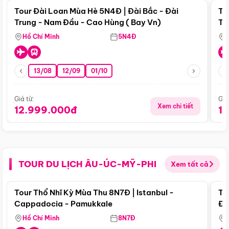
Tour Đài Loan Mùa Hè 5N4Đ | Đài Bắc - Đài
To
Trung - Nam Đầu - Cao Hùng ( Bay Vn)
Tr
Hồ Chí Minh
5N4Đ
13/08
12/09
01/10
Giá từ:
Giá
Xem chi tiết
12.999.000đ
1
TOUR DU LỊCH ÂU-ÚC-MỸ-PHI
Xem tất cả
Điểm nổi bật
Tour Thổ Nhĩ Kỳ Mùa Thu 8N7Đ | Istanbul -
To
Cappadocia - Pamukkale
Đế
Hồ Chí Minh
8N7Đ