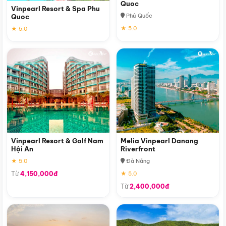
Quoc
Vinpearl Resort & Spa Phu
Phú Quốc
Quoc
★ 5.0
★ 5.0
Vinpearl Resort & Golf Nam
Melia Vinpearl Danang
Hội An
Riverfront
★ 5.0
Đà Nẵng
Từ
4,150,000đ
★ 5.0
Từ
2,400,000đ