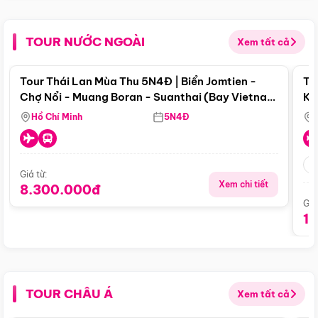
TOUR NƯỚC NGOÀI
Xem tất cả
Điểm nổi bật
Tour Thái Lan Mùa Thu 5N4Đ | Biển Jomtien -
To
Chợ Nổi - Muang Boran - Suanthai (Bay Vietnam
Ku
Airlines)
Si
Hồ Chí Minh
5N4Đ
Giá từ:
Xem chi tiết
8.300.000đ
Giá
1
TOUR CHÂU Á
Xem tất cả
Điểm nổi bật