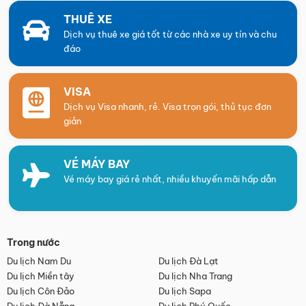
THUÊ XE
Dịch vụ thuê xe giá tốt từ các nhà xe uy tín và chu
đáo
VISA
Dịch vụ Visa nhanh, rẻ. Visa trọn gói, thủ tục đơn
giản
VÉ MÁY BAY
Vé máy bay giá rẻ nhất, nhiều khuyến mãi hấp dẫn
Trong nước
Du lịch Nam Du
Du lịch Đà Lạt
Du lịch Miền tây
Du lịch Nha Trang
Du lịch Côn Đảo
Du lịch Sapa