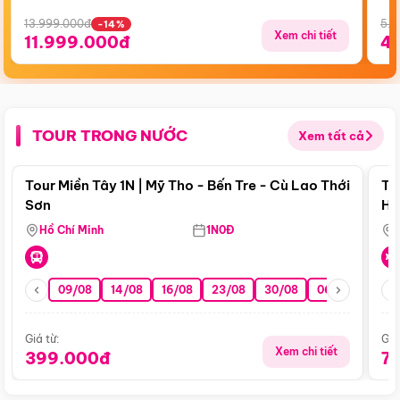
13.999.000đ
5.5
-14%
Xem chi tiết
11.999.000đ
4
TOUR TRONG NƯỚC
Xem tất cả
Điểm nổi bật
Tour Miền Tây 1N | Mỹ Tho - Bến Tre - Cù Lao Thới
To
Sơn
Hu
Hồ Chí Minh
1N0Đ
09/08
14/08
16/08
23/08
30/08
06/09
13/0
Giá từ:
Giá
Xem chi tiết
399.000đ
7