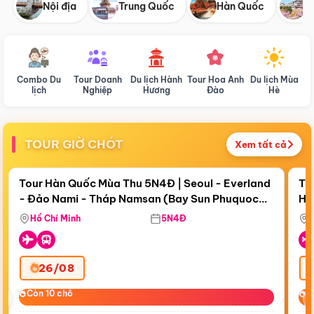
Nội địa
Trung Quốc
Hàn Quốc
N
Combo Du
Tour Doanh
Du lịch Hành
Tour Hoa Anh
Du lịch Mùa
D
lịch
Nghiệp
Hương
Đào
Hè
TOUR GIỜ CHÓT
Xem tất cả
Điểm nổi bật
Còn
18 ngày 13:19:04
Cò
Tour Hàn Quốc Mùa Thu 5N4Đ | Seoul - Everland
To
- Đảo Nami - Tháp Namsan (Bay Sun Phuquoc
Hò
Bay Sun Phuquoc Airways
Tặ
Airways)
Aq
Hồ Chí Minh
5N4Đ
26/08
‹
Còn 10 chỗ
Còn 10 chỗ
C
C