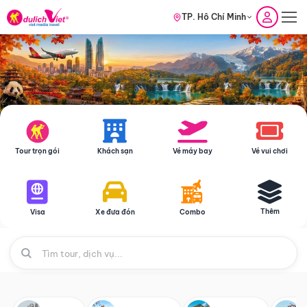
TP. Hồ Chí Minh
Tour trọn gói
Khách sạn
Vé máy bay
Vé vui chơi
Thêm
Visa
Xe đưa đón
Combo