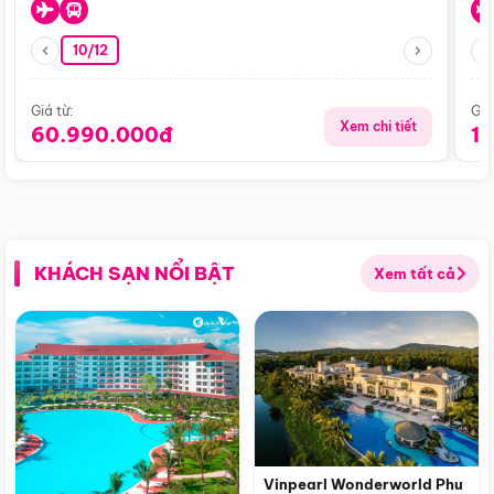
10/12
Giá từ:
Giá
Xem chi tiết
60.990.000đ
1
KHÁCH SẠN NỔI BẬT
Xem tất cả
Vinpearl Wonderworld Phu