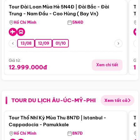
Tour Đài Loan Mùa Hè 5N4Đ | Đài Bắc - Đài
To
Trung - Nam Đầu - Cao Hùng ( Bay Vn)
Tr
Hồ Chí Minh
5N4Đ
13/08
12/09
01/10
Giá từ:
Giá
Xem chi tiết
12.999.000đ
1
TOUR DU LỊCH ÂU-ÚC-MỸ-PHI
Xem tất cả
Điểm nổi bật
Tour Thổ Nhĩ Kỳ Mùa Thu 8N7Đ | Istanbul -
To
Cappadocia - Pamukkale
Đế
Hồ Chí Minh
8N7Đ