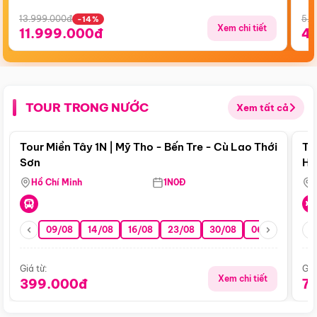
13.999.000đ
5.5
-14%
Xem chi tiết
11.999.000đ
4
TOUR TRONG NƯỚC
Xem tất cả
Điểm nổi bật
Tour Miền Tây 1N | Mỹ Tho - Bến Tre - Cù Lao Thới
To
Sơn
Hu
Hồ Chí Minh
1N0Đ
09/08
14/08
16/08
23/08
30/08
06/09
13/0
Giá từ:
Giá
Xem chi tiết
399.000đ
7