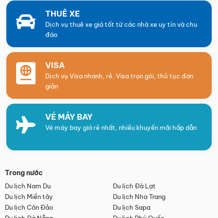
THUÊ XE
Dịch vụ thuê xe giá tốt từ các nhà xe uy tín và chu
đáo
VISA
Dịch vụ Visa nhanh, rẻ. Visa trọn gói, thủ tục đơn
giản
VÉ MÁY BAY
Vé máy bay giá rẻ nhất, nhiều khuyến mãi hấp dẫn
Trong nước
Du lịch Nam Du
Du lịch Đà Lạt
Du lịch Miền tây
Du lịch Nha Trang
Du lịch Côn Đảo
Du lịch Sapa