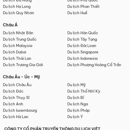
Du lịch Đà Nẵng
Du lịch Phú Quốc
Du lịch Hạ Long
Du lịch Phan Thiết
Du lịch Quy Nhơn
Du lịch Huế
Châu Á
Du lịch Nhật Bản
Du lịch Hàn Quốc
Du lịch Trung Quốc
Du lịch Tây Tạng
Du lịch Malaysia
Du lịch Đài Loan
Du lịch Dubai
Du lịch Singapore
Du lịch Thái Lan
Du lịch Indonesia
Du lịch Trương Gia Giới
Du lịch Phượng Hoàng Cổ Trấn
Châu Âu - Úc - Mỹ
Du lịch Châu Âu
Du lịch Mỹ
Du lịch Đức
Du lịch Thổ Nhĩ Kỳ
Du lịch Thụy Sĩ
Du lịch Bỉ
Du lịch Anh
Du lịch Nga
Du lịch luxembourg
Du lịch Pháp
Du lịch Hà Lan
Du lịch Ý
CÔNG TY CỔ PHẦN TRUYỀN THÔNG DU LỊCH VIỆT