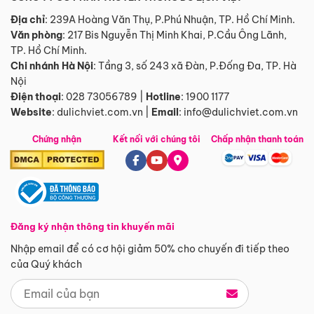
Địa chỉ
: 239A Hoàng Văn Thụ, P.Phú Nhuận, TP. Hồ Chí Minh.
Văn phòng
:
217 Bis Nguyễn Thị Minh Khai, P.Cầu Ông Lãnh,
TP. Hồ Chí Minh.
Chi nhánh Hà Nội
:
Tầng 3, số 243 xã Đàn, P.Đống Đa, TP. Hà
Nội
Điện thoại
:
028 73056789
|
Hotline
:
1900 1177
Website
:
dulichviet.com.vn
|
Email
:
info@dulichviet.com.vn
Chứng nhận
Kết nối với chúng tôi
Chấp nhận thanh toán
Đăng ký nhận thông tin khuyến mãi
Nhập email để có cơ hội giảm 50% cho chuyến đi tiếp theo
của Quý khách