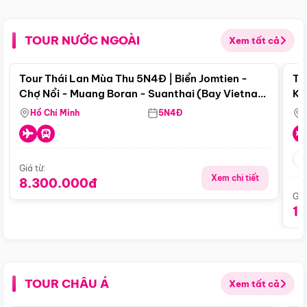
TOUR NƯỚC NGOÀI
Xem tất cả
Điểm nổi bật
Tour Thái Lan Mùa Thu 5N4Đ | Biển Jomtien -
To
Chợ Nổi - Muang Boran - Suanthai (Bay Vietnam
Ku
Airlines)
Si
Hồ Chí Minh
5N4Đ
Giá từ:
Xem chi tiết
8.300.000đ
Giá
1
TOUR CHÂU Á
Xem tất cả
Điểm nổi bật