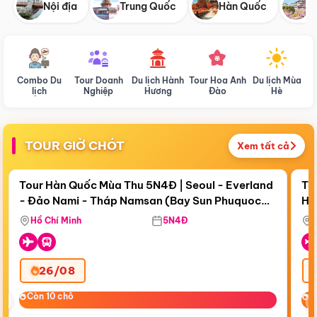
Nội địa
Trung Quốc
Hàn Quốc
N
Combo Du
Tour Doanh
Du lịch Hành
Tour Hoa Anh
Du lịch Mùa
D
lịch
Nghiệp
Hương
Đào
Hè
TOUR GIỜ CHÓT
Xem tất cả
Điểm nổi bật
Còn
18 ngày 10:59:25
Cò
Tour Hàn Quốc Mùa Thu 5N4Đ | Seoul - Everland
To
- Đảo Nami - Tháp Namsan (Bay Sun Phuquoc
Hò
Bay Sun Phuquoc Airways
Tặ
Airways)
Aq
Hồ Chí Minh
5N4Đ
26/08
‹
Còn 10 chỗ
Còn 10 chỗ
C
C