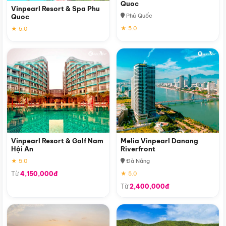
Quoc
Vinpearl Resort & Spa Phu
Phú Quốc
Quoc
★ 5.0
★ 5.0
Vinpearl Resort & Golf Nam
Melia Vinpearl Danang
Hội An
Riverfront
★ 5.0
Đà Nẵng
Từ
4,150,000đ
★ 5.0
Từ
2,400,000đ