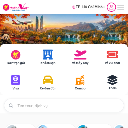
TP. Hồ Chí Minh
Tour trọn gói
Khách sạn
Vé máy bay
Vé vui chơi
Thêm
Visa
Xe đưa đón
Combo