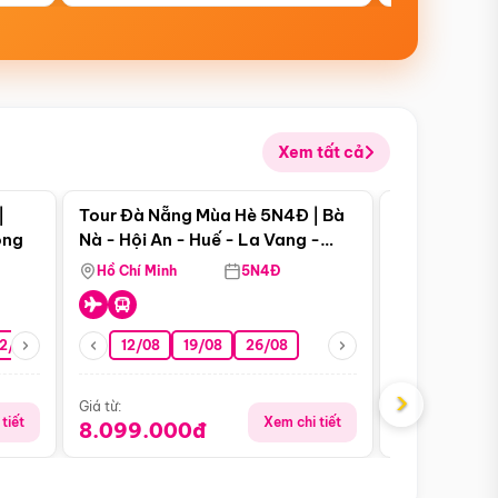
Xem tất cả
 bật
Điểm nổi bật
|
Tour Đà Nẵng Mùa Hè 5N4Đ | Bà
Tour Đà Nẵn
ong
Nà - Hội An - Huế - La Vang -
Nà - Hội An
Động Thiên Đường
Nha
Hồ Chí Minh
5N4Đ
Hồ Chí Minh
2/08
26/08
05/09
12/08
19/08
09/09
26/08
12/09
13/08
›
Giá từ:
Giá từ:
tiết
Xem chi tiết
8.099.000đ
6.899.00