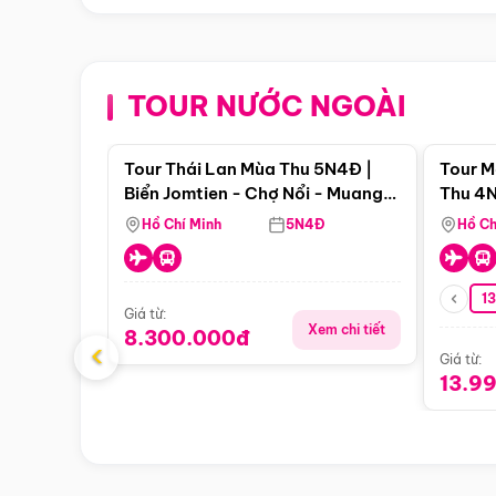
TOUR NƯỚC NGOÀI
Điểm nổi bật
Tour Thái Lan Mùa Thu 5N4Đ |
Tour M
Biển Jomtien - Chợ Nổi - Muang
Thu 4N
Boran - Suanthai (Bay Vietnam
Malacc
Hồ Chí Minh
5N4Đ
Hồ Ch
Airlines)
Singa
1
Giá từ:
Xem chi tiết
8.300.000đ
‹
Giá từ:
13.9