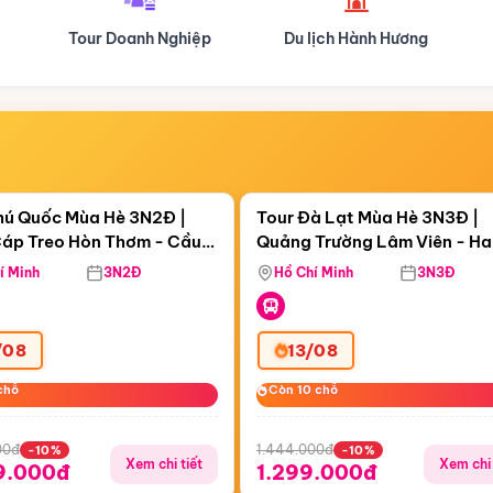
Tour Doanh Nghiệp
Du lịch Hành Hương
Điểm nổi bật
Điểm nổi
ngày 14:43:20
Còn
05 ngày 14:43:20
hú Quốc Mùa Hè 3N2Đ |
Tour Đà Lạt Mùa Hè 3N3Đ |
áp Treo Hòn Thơm - Cầu
Quảng Trường Lâm Viên - H
áp Treo Hòn Thơm
Công Viên Nước Aquatopia
Hill - Puppy Farm
í Minh
3N2Đ
Hồ Chí Minh
3N3Đ
/08
13/08
chỗ
chỗ
Còn 10 chỗ
Còn 10 chỗ
00đ
1.444.000đ
-10%
-10%
Xem chi tiết
Xem chi 
9.000đ
1.299.000đ