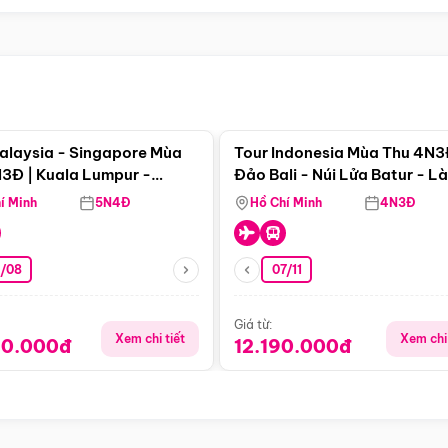
Điểm nổi bật
Điểm nổi
alaysia - Singapore Mùa
Tour Indonesia Mùa Thu 4N3
3Đ | Kuala Lumpur -
Đảo Bali - Núi Lửa Batur - L
a - Johor Baru -
Penglipuran
í Minh
5N4Đ
Hồ Chí Minh
4N3Đ
pore
3/08
07/11
Giá từ:
Xem chi tiết
Xem chi 
90.000đ
12.190.000đ