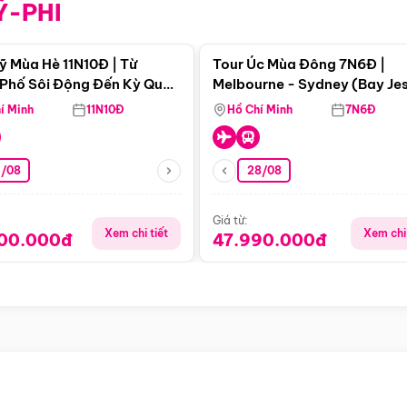
Ỹ-PHI
Điểm nổi bật
Điểm nổi
ỹ Mùa Hè 11N10Đ | Từ
Tour Úc Mùa Đông 7N6Đ |
Phố Sôi Động Đến Kỳ Quan
Melbourne - Sydney (Bay Je
Nhiên Mỹ
Airways)
í Minh
11N10Đ
Hồ Chí Minh
7N6Đ
4/08
28/08
Giá từ:
Xem chi tiết
Xem chi 
900.000đ
47.990.000đ