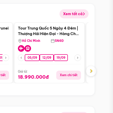
Xem tất cả
 bật
Điểm nổi bật
runei
Tour Trung Quốc 5 Ngày 4 Đêm |
Tour Trung 
Tour Hè
Thượng Hải Hiện Đại - Hàng Châu
Ân Thi - Trư
Nên Thơ - Ô Trấn Cổ Kính
Hồ Chí Minh
5N4Đ
Hồ Chí Minh
01/10
15/10
29/10
05/09
12/09
19/09
16/08
›
Giá từ:
Giá từ:
tiết
Xem chi tiết
18.990.000đ
16.990.0