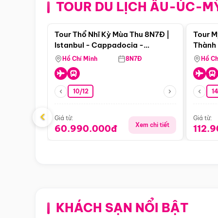
TOUR DU LỊCH ÂU-ÚC-M
Điểm nổi bật
Tour Thổ Nhĩ Kỳ Mùa Thu 8N7Đ |
Tour M
Istanbul - Cappadocia -
Thành 
Pamukkale
Thiên 
Hồ Chí Minh
8N7Đ
Hồ Ch
10/12
1
‹
Giá từ:
Giá từ:
Xem chi tiết
60.990.000đ
112.
KHÁCH SẠN NỔI BẬT