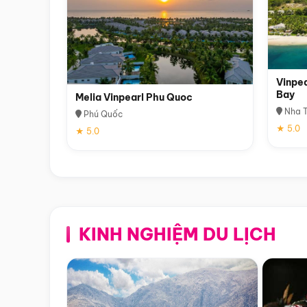
Vinpea
Bay
Melia Vinpearl Phu Quoc
Nha T
Phú Quốc
★ 5.0
★ 5.0
KINH NGHIỆM DU LỊCH