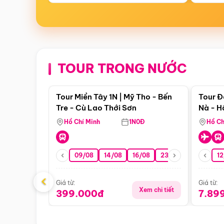
TOUR TRONG NƯỚC
Điểm nổi bật
Tour Miền Tây 1N | Mỹ Tho - Bến
Tour Đ
Tre - Cù Lao Thới Sơn
Nà - H
Nha
Hồ Chí Minh
1N0Đ
Hồ Ch
09/08
14/08
16/08
23/08
30/08
12
0
‹
Giá từ:
Giá từ:
Xem chi tiết
399.000đ
7.89