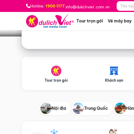
Bạn muốn đi đâu?
*
Hotline:
1900 1177
info@dulichviet.com.vn
Tour trọn gói
Vé máy bay
Tour trọn gói
Khách sạn
Nội địa
Trung Quốc
Hàn