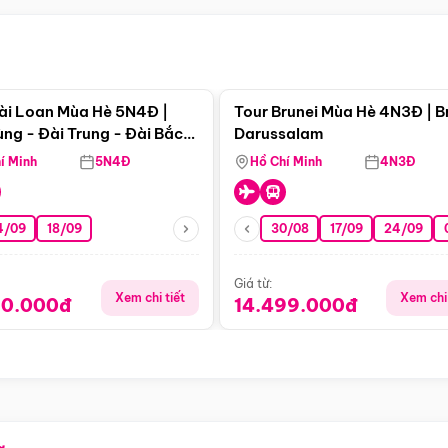
Điểm nổi bật
Điểm nổi
ài Loan Mùa Hè 5N4Đ |
Tour Brunei Mùa Hè 4N3Đ | B
ng - Đài Trung - Đài Bắc
Darussalam
j)
í Minh
5N4Đ
Hồ Chí Minh
4N3Đ
4/09
18/09
30/08
17/09
24/09
Giá từ:
Xem chi tiết
Xem chi 
90.000đ
14.499.000đ