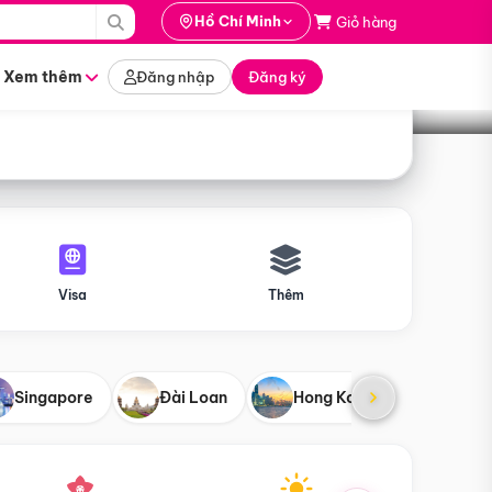
i hành
Hồ Chí Minh
Giỏ hàng
Tìm tour
tháng nào
Xem thêm
Đăng nhập
Đăng ký
Visa
Thêm
Singapore
Đài Loan
Hong Kong
Mỹ