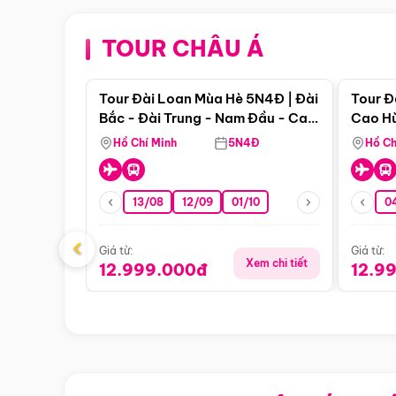
TOUR CHÂU Á
Điểm nổi bật
Tour Đài Loan Mùa Hè 5N4Đ | Đài
Tour Đ
Bắc - Đài Trung - Nam Đầu - Cao
Cao Hù
Hùng ( Bay Vn)
(Bay V
Hồ Chí Minh
5N4Đ
Hồ Ch
13/08
12/09
01/10
0
‹
Giá từ:
Giá từ:
Xem chi tiết
12.999.000đ
12.9