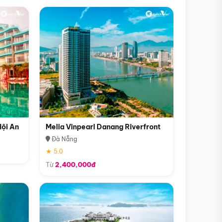
Hội An
Melia Vinpearl Danang Riverfront
Đà Nẵng
★ 5.0
Từ
2,400,000đ