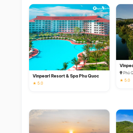
Vinpe
Phú 
Vinpearl Resort & Spa Phu Quoc
★ 5.0
★ 5.0