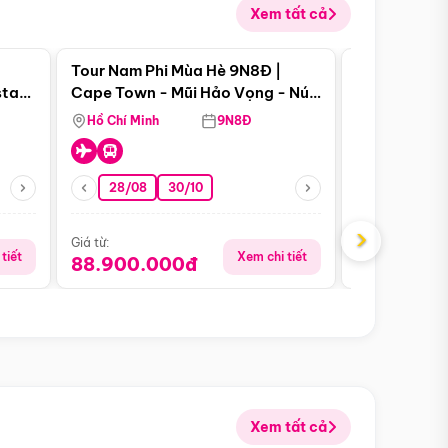
Xem tất cả
 bật
Điểm nổi bật
Tour Nam Phi Mùa Hè 9N8Đ |
Tour Mỹ Mùa
star
Cape Town - Mũi Hảo Vọng - Núi
Hoa Kỳ - Me
Bàn - Johannesburg - Pretoria -
Hồ Chí Minh
9N8Đ
Hồ Chí Minh
Safari - Lodge
28/08
30/10
29/08
›
Giá từ:
Giá từ:
tiết
Xem chi tiết
88.900.000đ
59.900.
Xem tất cả