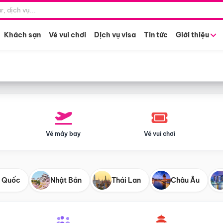
Điểm khởi hành
Tháng khở
Hồ Chí Minh
Bất kỳ 
Khách sạn
Vé vui chơi
Dịch vụ visa
Tin tức
Giới thiệu
Vé máy bay
Vé vui chơi
 Quốc
Nhật Bản
Thái Lan
Châu Âu