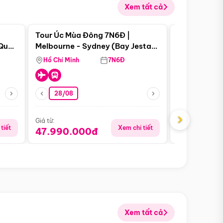
Xem tất cả
 bật
Điểm nổi bật
Tour Úc Mùa Đông 7N6Đ |
Tour Nam Ph
 Quan
Melbourne - Sydney (Bay Jestar
Cape Town -
Airways)
Bàn - Johan
Hồ Chí Minh
7N6Đ
Hồ Chí Minh
Safari - Lo
28/08
28/08
›
Giá từ:
Giá từ:
tiết
Xem chi tiết
47.990.000đ
88.900.0
Xem tất cả