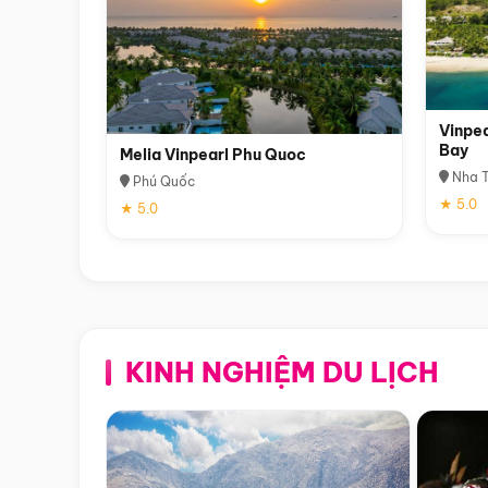
Vinpea
Bay
Melia Vinpearl Phu Quoc
Nha T
Phú Quốc
★ 5.0
★ 5.0
KINH NGHIỆM DU LỊCH