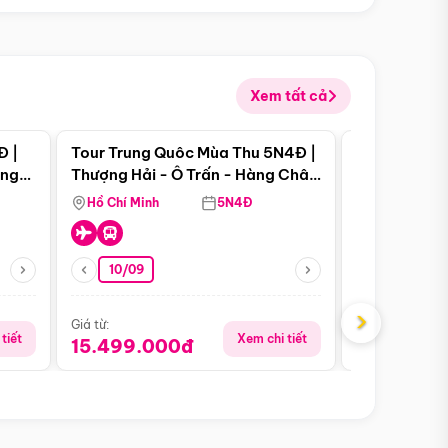
Xem tất cả
 bật
Điểm nổi bật
Đ |
Tour Trung Quôc Mùa Thu 5N4Đ |
Tour Trung
àng
Thượng Hải - Ô Trấn - Hàng Châu
| Thành Đô 
(Tour Không Shopping)
Viên Gấu Tr
Hồ Chí Minh
5N4Đ
Hồ Chí Minh
10/09
23/08
›
Giá từ:
Giá từ:
tiết
Xem chi tiết
15.499.000đ
18.990.0