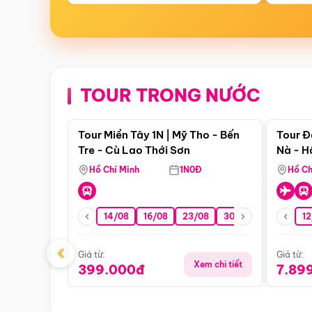
TOUR TRONG NƯỚC
Điểm nổi bật
Tour Miền Tây 1N | Mỹ Tho - Bến
Tour Đ
Tre - Cù Lao Thới Sơn
Nà - H
Nha
Hồ Chí Minh
1N0Đ
Hồ Ch
14/08
16/08
23/08
30/08
06/09
12
1
‹
Giá từ:
Giá từ:
Xem chi tiết
399.000đ
7.89