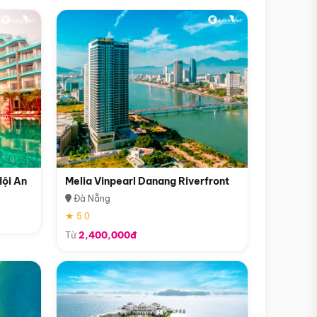
Hội An
Melia Vinpearl Danang Riverfront
Đà Nẵng
★ 5.0
Từ
2,400,000đ