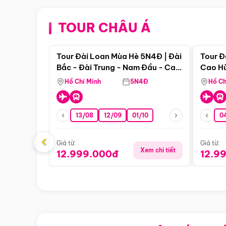
TOUR CHÂU Á
Điểm nổi bật
Tour Đài Loan Mùa Hè 5N4Đ | Đài
Tour Đ
Bắc - Đài Trung - Nam Đầu - Cao
Cao Hù
Hùng ( Bay Vn)
(Bay V
Hồ Chí Minh
5N4Đ
Hồ Ch
13/08
12/09
01/10
0
‹
Giá từ:
Giá từ:
Xem chi tiết
12.999.000đ
12.9