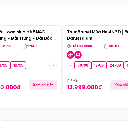
Điểm nổi bật
Điểm nổi
ài Loan Mùa Hè 5N4Đ |
Tour Brunei Mùa Hè 4N3Đ | B
ng - Đài Trung - Đài Bắc
Darussalam
j)
í Minh
5N4Đ
Hồ Chí Minh
4N3Đ
4/09
18/09
30/08
17/09
24/09
Giá từ:
Xem chi tiết
Xem chi 
90.000đ
13.999.000đ