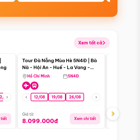
Xem tất cả
 bật
Điểm nổi bật
|
Tour Đà Nẵng Mùa Hè 5N4Đ | Bà
Tour Đà Nẵn
ong
Nà - Hội An - Huế - La Vang -
Nà - Hội An
Động Thiên Đường
Nha
Hồ Chí Minh
5N4Đ
Hồ Chí Minh
2/08
26/08
05/09
12/08
19/08
09/09
26/08
12/09
13/08
›
Giá từ:
Giá từ:
tiết
Xem chi tiết
8.099.000đ
6.899.00