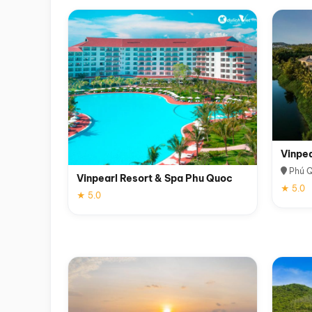
Vinpe
Phú 
Vinpearl Resort & Spa Phu Quoc
★ 5.0
★ 5.0