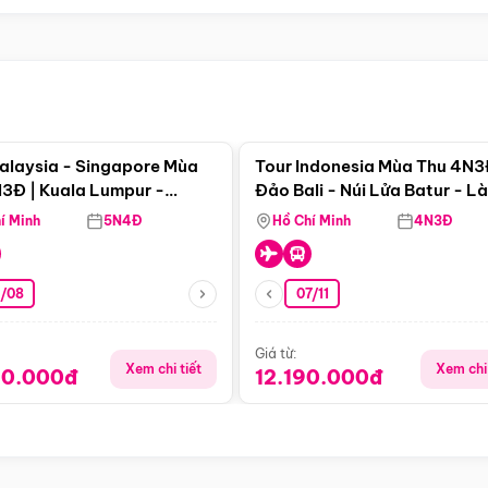
Điểm nổi bật
Điểm nổi
alaysia - Singapore Mùa
Tour Indonesia Mùa Thu 4N3
3Đ | Kuala Lumpur -
Đảo Bali - Núi Lửa Batur - L
a - Johor Baru -
Penglipuran
í Minh
5N4Đ
Hồ Chí Minh
4N3Đ
pore
3/08
07/11
Giá từ:
Xem chi tiết
Xem chi 
90.000đ
12.190.000đ