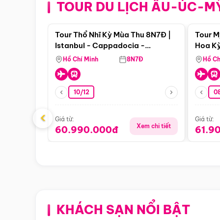
TOUR DU LỊCH ÂU-ÚC-M
Điểm nổi bật
Tour Thổ Nhĩ Kỳ Mùa Thu 8N7Đ |
Tour M
Istanbul - Cappadocia -
Hoa Kỳ
Pamukkale
Hồ Chí Minh
8N7Đ
Hồ Ch
10/12
0
‹
Giá từ:
Giá từ:
Xem chi tiết
60.990.000đ
61.9
KHÁCH SẠN NỔI BẬT