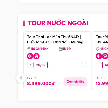
TOUR NƯỚC NGOÀI
Điểm nổi bật
Tour Thái Lan Mùa Thu 5N4Đ |
Tour M
Biển Jomtien - Chợ Nổi - Muang
Thu 4N
Boran - Suanthai
Malacc
Hồ Chí Minh
5N4Đ
Hồ Ch
Singa
26/09
1
‹
Giá từ:
Giá từ:
Xem chi tiết
8.499.000đ
13.9