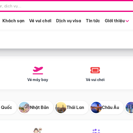
Điểm khởi hành
Tháng khở
Hồ Chí Minh
Bất kỳ 
Khách sạn
Vé vui chơi
Dịch vụ visa
Tin tức
Giới thiệu
Vé máy bay
Vé vui chơi
 Quốc
Nhật Bản
Thái Lan
Châu Âu