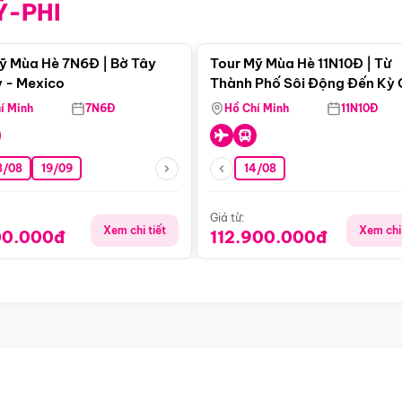
Ỹ-PHI
Điểm nổi bật
Điểm nổi
ỹ Mùa Hè 7N6Đ | Bờ Tây
Tour Mỹ Mùa Hè 11N10Đ | Từ
 - Mexico
Thành Phố Sôi Động Đến Kỳ
Thiên Nhiên Mỹ
í Minh
7N6Đ
Hồ Chí Minh
11N10Đ
8/08
19/09
14/08
Giá từ:
Xem chi tiết
Xem chi 
00.000đ
112.900.000đ