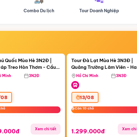
Tour Doanh Nghiệp
Du lịch Hành Hương
Điểm nổi bật
Điểm nổi
ngày 02:28:08
Còn
06 ngày 02:28:08
hú Quốc Mùa Hè 3N2Đ |
Tour Đà Lạt Mùa Hè 3N3Đ |
áp Treo Hòn Thơm - Cầu
Quảng Trường Lâm Viên - H
áp Treo Hòn Thơm
Công Viên Nước Aquatopia
Hill - Puppy Farm
í Minh
3N2Đ
Hồ Chí Minh
3N3Đ
/08
13/08
chỗ
chỗ
Còn 10 chỗ
Còn 10 chỗ
Xem chi tiết
Xem chi 
9.000đ
1.299.000đ