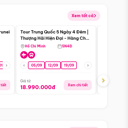
Xem tất cả
 bật
Điểm nổi bật
runei
Tour Trung Quốc 5 Ngày 4 Đêm |
Tour Trung 
Tour Hè
Thượng Hải Hiện Đại - Hàng Châu
Ân Thi - Trư
Nên Thơ - Ô Trấn Cổ Kính
Hồ Chí Minh
5N4Đ
Hồ Chí Minh
01/10
15/10
29/10
05/09
12/09
19/09
07/08
›
Giá từ:
Giá từ:
tiết
Xem chi tiết
18.990.000đ
16.990.0