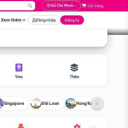
i hành
Hồ Chí Minh
Giỏ hàng
Tìm tour
tháng nào
Xem thêm
Đăng nhập
Đăng ký
Visa
Thêm
Singapore
Đài Loan
Hong Kong
Mỹ