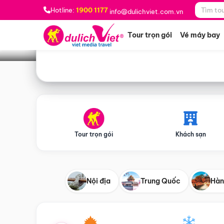
Bạn muốn đi đâu?
*
Hotline:
1900 1177
info@dulichviet.com.vn
Tour trọn gói
Vé máy bay
Tour trọn gói
Khách sạn
Nội địa
Trung Quốc
Hàn