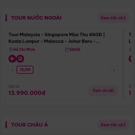
TOUR NƯỚC NGOÀI
Xem tất cả
Điểm nổi bật
Tour Malaysia - Singapore Mùa Thu 4N3Đ |
To
Kuala Lumpur - Malacca - Johor Baru -
Lử
Singapore
Hồ Chí Minh
5N4Đ
13/08
Giá từ:
Giá
Xem chi tiết
13.990.000đ
1
TOUR CHÂU Á
Xem tất cả
Điểm nổi bật