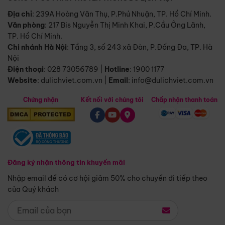
Địa chỉ
: 239A Hoàng Văn Thụ, P.Phú Nhuận, TP. Hồ Chí Minh.
Văn phòng
:
217 Bis Nguyễn Thị Minh Khai, P.Cầu Ông Lãnh,
TP. Hồ Chí Minh.
Chi nhánh Hà Nội
:
Tầng 3, số 243 xã Đàn, P.Đống Đa, TP. Hà
Nội
Điện thoại
:
028 73056789
|
Hotline
:
1900 1177
Website
:
dulichviet.com.vn
|
Email
:
info@dulichviet.com.vn
Chứng nhận
Kết nối với chúng tôi
Chấp nhận thanh toán
Đăng ký nhận thông tin khuyến mãi
Nhập email để có cơ hội giảm 50% cho chuyến đi tiếp theo
của Quý khách