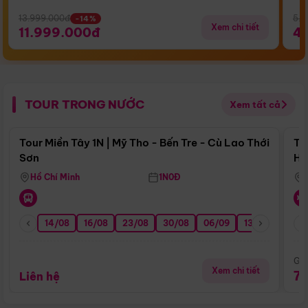
13.999.000đ
5.5
-14%
Xem chi tiết
11.999.000đ
4
TOUR TRONG NƯỚC
Xem tất cả
Điểm nổi bật
Tour Miền Tây 1N | Mỹ Tho - Bến Tre - Cù Lao Thới
To
Sơn
Hu
Hồ Chí Minh
1N0Đ
14/08
16/08
23/08
30/08
06/09
13/09
20/0
Giá
Xem chi tiết
7
Liên hệ