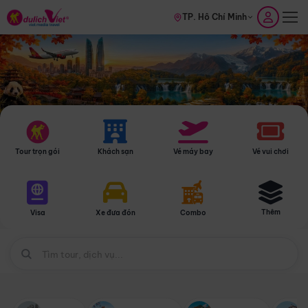
TP. Hồ Chí Minh
Tour trọn gói
Khách sạn
Vé máy bay
Vé vui chơi
Thêm
Visa
Xe đưa đón
Combo