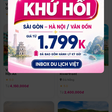
Quoc
Vinpearl Resort & Spa Phu
Phú Quốc
Quoc
★ 5.0
★ 5.0
Vinpearl Resort & Golf Nam
Melia Vinpearl Danang
Hội An
Riverfront
★ 5.0
Đà Nẵng
Từ
4,150,000đ
★ 5.0
Từ
2,400,000đ