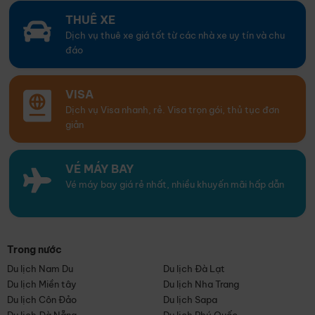
THUÊ XE
Dịch vụ thuê xe giá tốt từ các nhà xe uy tín và chu
đáo
VISA
Dịch vụ Visa nhanh, rẻ. Visa trọn gói, thủ tục đơn
giản
VÉ MÁY BAY
Vé máy bay giá rẻ nhất, nhiều khuyến mãi hấp dẫn
Trong nước
Du lịch Nam Du
Du lịch Đà Lạt
Du lịch Miền tây
Du lịch Nha Trang
Du lịch Côn Đảo
Du lịch Sapa