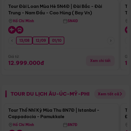
Tour Đài Loan Mùa Hè 5N4Đ | Đài Bắc - Đài
To
Trung - Nam Đầu - Cao Hùng ( Bay Vn)
Tr
Hồ Chí Minh
5N4Đ
13/08
12/09
01/10
Giá từ:
Giá
Xem chi tiết
12.999.000đ
1
TOUR DU LỊCH ÂU-ÚC-MỸ-PHI
Xem tất cả
Điểm nổi bật
Tour Thổ Nhĩ Kỳ Mùa Thu 8N7Đ | Istanbul -
To
Cappadocia - Pamukkale
Đế
Hồ Chí Minh
8N7Đ