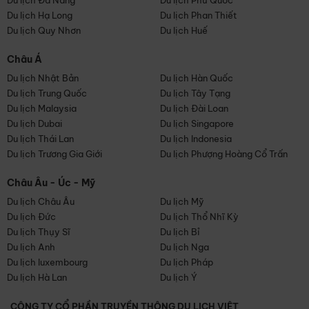
Du lịch Đà Nẵng
Du lịch Phú Quốc
Du lịch Hạ Long
Du lịch Phan Thiết
Du lịch Quy Nhơn
Du lịch Huế
Châu Á
Du lịch Nhật Bản
Du lịch Hàn Quốc
Du lịch Trung Quốc
Du lịch Tây Tạng
Du lịch Malaysia
Du lịch Đài Loan
Du lịch Dubai
Du lịch Singapore
Du lịch Thái Lan
Du lịch Indonesia
Du lịch Trương Gia Giới
Du lịch Phượng Hoàng Cổ Trấn
Châu Âu - Úc - Mỹ
Du lịch Châu Âu
Du lịch Mỹ
Du lịch Đức
Du lịch Thổ Nhĩ Kỳ
Du lịch Thụy Sĩ
Du lịch Bỉ
Du lịch Anh
Du lịch Nga
Du lịch luxembourg
Du lịch Pháp
Du lịch Hà Lan
Du lịch Ý
CÔNG TY CỔ PHẦN TRUYỀN THÔNG DU LỊCH VIỆT