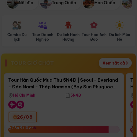
Nội địa
Trung Quốc
Hàn Quốc
N
Combo Du
Tour Doanh
Du lịch Hành
Tour Hoa Anh
Du lịch Mùa
D
lịch
Nghiệp
Hương
Đào
Hè
TOUR GIỜ CHÓT
Xem tất cả
Điểm nổi bật
Còn
17 ngày 08:07:28
Cò
Tour Hàn Quốc Mùa Thu 5N4Đ | Seoul - Everland
To
- Đảo Nami - Tháp Namsan (Bay Sun Phuquoc
Hò
Bay Sun Phuquoc Airways
Tặ
Airways)
Aq
Hồ Chí Minh
5N4Đ
26/08
‹
Còn 9/10 chỗ
Còn 9/10 chỗ
C
C